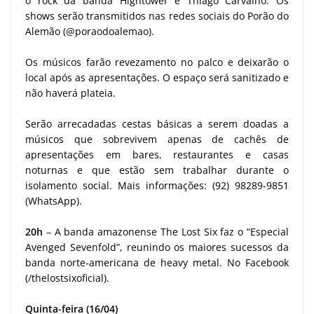
o rock da banda Hightower e Thiago Carvalho. Os
shows serão transmitidos nas redes sociais do Porão do
Alemão (@poraodoalemao).
Os músicos farão revezamento no palco e deixarão o
local após as apresentações. O espaço será sanitizado e
não haverá plateia.
Serão arrecadadas cestas básicas a serem doadas a
músicos que sobrevivem apenas de cachês de
apresentações em bares, restaurantes e casas
noturnas e que estão sem trabalhar durante o
isolamento social. Mais informações: (92) 98289-9851
(WhatsApp).
20h
– A banda amazonense The Lost Six faz o “Especial
Avenged Sevenfold”, reunindo os maiores sucessos da
banda norte-americana de heavy metal. No Facebook
(/thelostsixoficial).
Quinta-feira (16/04)