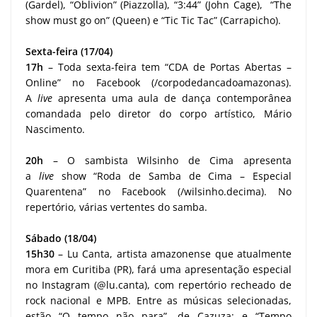
(Gardel), “Oblivion” (Piazzolla), “3:44” (John Cage), “The
show must go on” (Queen) e “Tic Tic Tac” (Carrapicho).
Sexta-feira (17/04)
17h
– Toda sexta-feira tem “CDA de Portas Abertas –
Online” no Facebook (/corpodedancadoamazonas).
A
live
apresenta uma aula de dança contemporânea
comandada pelo diretor do corpo artístico, Mário
Nascimento.
20h
– O sambista Wilsinho de Cima apresenta
a
live
show “Roda de Samba de Cima – Especial
Quarentena” no Facebook (/wilsinho.decima). No
repertório, várias vertentes do samba.
Sábado (18/04)
15h30
– Lu Canta, artista amazonense que atualmente
mora em Curitiba (PR), fará uma apresentação especial
no Instagram (@lu.canta), com repertório recheado de
rock nacional e MPB. Entre as músicas selecionadas,
estão “O tempo não para”, de Cazuza; e “Tempo