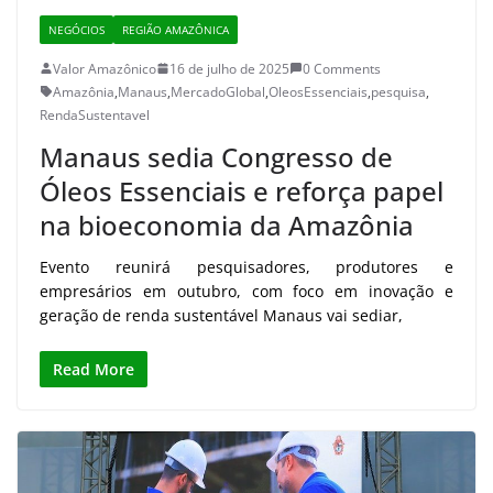
NEGÓCIOS
REGIÃO AMAZÔNICA
Valor Amazônico
16 de julho de 2025
0 Comments
Amazônia
,
Manaus
,
MercadoGlobal
,
OleosEssenciais
,
pesquisa
,
RendaSustentavel
Manaus sedia Congresso de
Óleos Essenciais e reforça papel
na bioeconomia da Amazônia
Evento reunirá pesquisadores, produtores e
empresários em outubro, com foco em inovação e
geração de renda sustentável Manaus vai sediar,
Read More