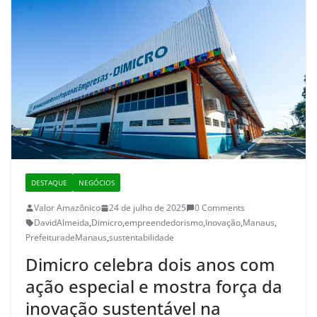
DESTAQUE
NEGÓCIOS
Valor Amazônico
24 de julho de 2025
0 Comments
DavidAlmeida
,
Dimicro
,
empreendedorismo
,
Inovação
,
Manaus
,
PrefeituradeManaus
,
sustentabilidade
Dimicro celebra dois anos com
ação especial e mostra força da
inovação sustentável na