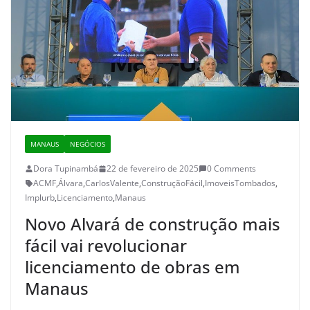
MANAUS
NEGÓCIOS
Dora Tupinambá
22 de fevereiro de 2025
0 Comments
ACMF
,
Álvara
,
CarlosValente
,
ConstruçãoFácil
,
ImoveisTombados
,
Implurb
,
Licenciamento
,
Manaus
Novo Alvará de construção mais
fácil vai revolucionar
licenciamento de obras em
Manaus