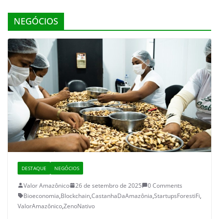
NEGÓCIOS
DESTAQUE
NEGÓCIOS
Valor Amazônico
26 de setembro de 2025
0 Comments
Bioeconomia
,
Blockchain
,
CastanhaDaAmazônia
,
StartupsForestiFi
,
ValorAmazônico
,
ZenoNativo