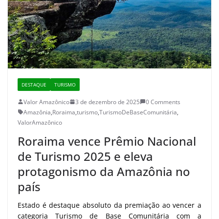
DESTAQUE
TURISMO
Valor Amazônico
3 de dezembro de 2025
0 Comments
Amazônia
,
Roraima
,
turismo
,
TurismoDeBaseComunitária
,
ValorAmazônico
Roraima vence Prêmio Nacional
de Turismo 2025 e eleva
protagonismo da Amazônia no
país
Estado é destaque absoluto da premiação ao vencer a
categoria Turismo de Base Comunitária com a