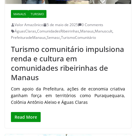
MANAUS
TURISMO
Valor Amazônico
5 de maio de 2025
0 Comments
ÁguasClaras
,
ComunidadesRibeirinhas
,
Manaus
,
Manuscult
,
PrefeituradeManaus
,
Semasc
,
TurismoComunitário
Turismo comunitário impulsiona
renda e cultura em
comunidades ribeirinhas de
Manaus
Com apoio da Prefeitura, ações de economia criativa
ganham força em territórios como Puraquequara,
Colônia Antônio Aleixo e Águas Claras
Read More