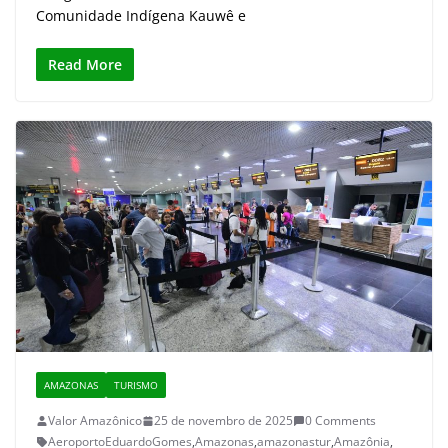
Comunidade Indígena Kauwê e
Read More
AMAZONAS
TURISMO
Valor Amazônico
25 de novembro de 2025
0 Comments
AeroportoEduardoGomes
,
Amazonas
,
amazonastur
,
Amazônia
,