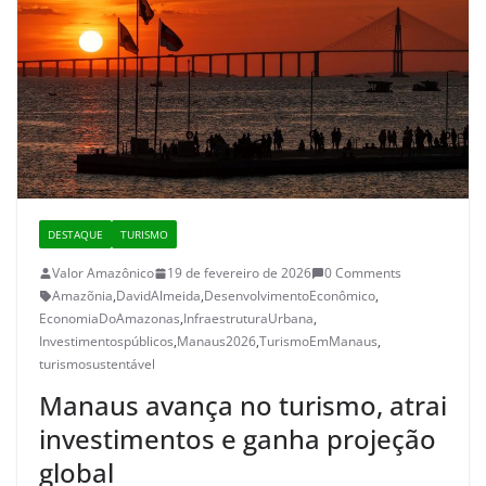
DESTAQUE
TURISMO
Valor Amazônico
19 de fevereiro de 2026
0 Comments
Amazõnia
,
DavidAlmeida
,
DesenvolvimentoEconômico
,
EconomiaDoAmazonas
,
InfraestruturaUrbana
,
Investimentospúblicos
,
Manaus2026
,
TurismoEmManaus
,
turismosustentável
Manaus avança no turismo, atrai
investimentos e ganha projeção
global