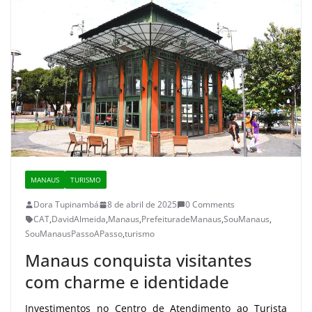
MANAUS
TURISMO
Dora Tupinambá
8 de abril de 2025
0 Comments
CAT
,
DavidAlmeida
,
Manaus
,
PrefeituradeManaus
,
SouManaus
,
SouManausPassoAPasso
,
turismo
Manaus conquista visitantes
com charme e identidade
Investimentos no Centro de Atendimento ao Turista