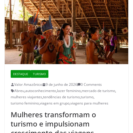
DESTAQUE
TURISMO
Valor Amazônico
9 de junho de 2026
0 Comments
Abreu
,
autoconhecimento
,
lazer feminino
,
mercado de turismo
,
mulheres viajantes
,
tendências de turismo
,
turismo
,
turismo feminino
,
viagens em grupo
,
viagens para mulheres
Mulheres transformam o
turismo e impulsionam
crescimento das viagens