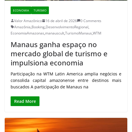
ECONOMIA
TURISMO
Valor Amazônico
16 de abril de 2026
0 Comments
Amazônia
,
Booking
,
DesenvolvimentoRegional
,
EconomiaAmazonas
,
manauscult
,
TurismoManaus
,
WTM
Manaus ganha espaço no
mercado global de turismo e
impulsiona economia
Participação na WTM Latin America amplia negócios e
consolida capital amazonense entre destinos mais
buscados A participação de Manaus na
Read More