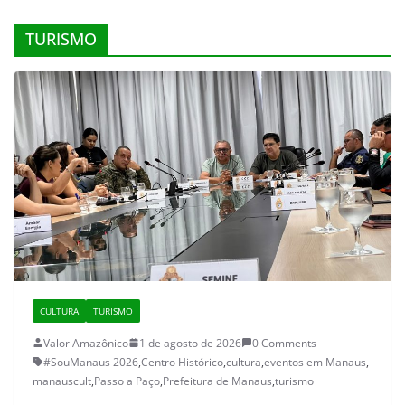
TURISMO
CULTURA
TURISMO
Valor Amazônico
1 de agosto de 2026
0 Comments
#SouManaus 2026
,
Centro Histórico
,
cultura
,
eventos em Manaus
,
manauscult
,
Passo a Paço
,
Prefeitura de Manaus
,
turismo