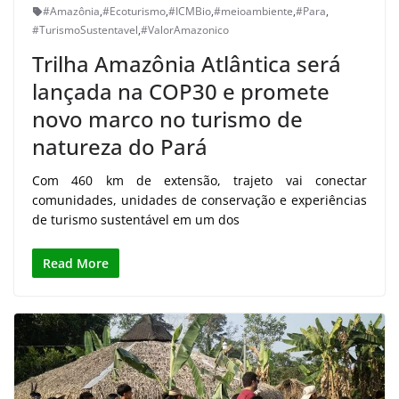
#Amazônia
,
#Ecoturismo
,
#ICMBio
,
#meioambiente
,
#Para
,
#TurismoSustentavel
,
#ValorAmazonico
Trilha Amazônia Atlântica será
lançada na COP30 e promete
novo marco no turismo de
natureza do Pará
Com 460 km de extensão, trajeto vai conectar
comunidades, unidades de conservação e experiências
de turismo sustentável em um dos
Read More