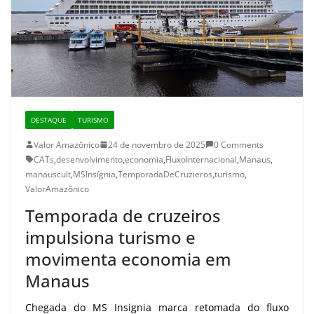
DESTAQUE
TURISMO
Valor Amazônico
24 de novembro de 2025
0 Comments
CATs
,
desenvolvimento
,
economia
,
FluxoInternacional
,
Manaus
,
manauscult
,
MSInsígnia
,
TemporadaDeCruzieros
,
turismo
,
ValorAmazônico
Temporada de cruzeiros
impulsiona turismo e
movimenta economia em
Manaus
Chegada do MS Insignia marca retomada do fluxo