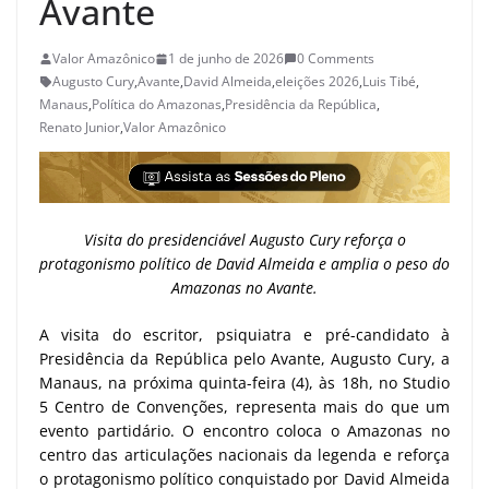
Avante
Valor Amazônico
1 de junho de 2026
0 Comments
Augusto Cury
,
Avante
,
David Almeida
,
eleições 2026
,
Luis Tibé
,
Manaus
,
Política do Amazonas
,
Presidência da República
,
Renato Junior
,
Valor Amazônico
Visita do presidenciável Augusto Cury reforça o
protagonismo político de David Almeida e amplia o peso do
Amazonas no Avante.
A visita do escritor, psiquiatra e pré-candidato à
Presidência da República pelo Avante, Augusto Cury, a
Manaus, na próxima quinta-feira (4), às 18h, no Studio
5 Centro de Convenções, representa mais do que um
evento partidário. O encontro coloca o Amazonas no
centro das articulações nacionais da legenda e reforça
o protagonismo político conquistado por David Almeida