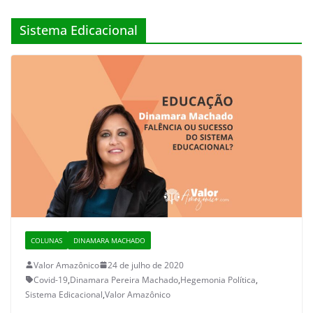
Sistema Edicacional
COLUNAS
DINAMARA MACHADO
Valor Amazônico
24 de julho de 2020
Covid-19
,
Dinamara Pereira Machado
,
Hegemonia Política
,
Sistema Edicacional
,
Valor Amazônico