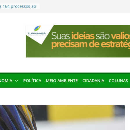
200 vagas para
ta em controle
a 164 processos ao
ão desta terça-
menageada por
gridade pública
condenação e ex-
rea devolverá quase
seleção para
ica e contábil do
NOMIA
POLÍTICA
MEIO AMBIENTE
CIDADANIA
COLUNAS