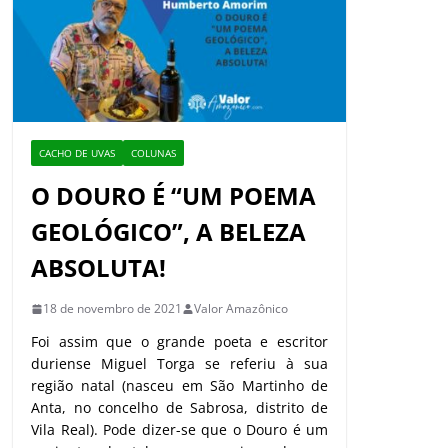
CACHO DE UVAS
COLUNAS
O DOURO É “UM POEMA
GEOLÓGICO”, A BELEZA
ABSOLUTA!
18 de novembro de 2021
Valor Amazônico
Foi assim que o grande poeta e escritor
duriense Miguel Torga se referiu à sua
região natal (nasceu em São Martinho de
Anta, no concelho de Sabrosa, distrito de
Vila Real). Pode dizer-se que o Douro é um