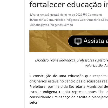
fortalecer educação 
Valor Amazônico
6 de julho de 2026
0 Comments
Amazônia
,
Comunidades indígenas Valor Amazônico
,
Edu
Manaus
,
povos indígenas
,
Semed
Encontro reúne lideranças, professores e gestore
valorização do
A construção de uma educação que respeite a
originários esteve no centro das discussões re
Prefeitura, por meio da Secretaria Municipal d
Escolar Indígena reuniu representantes das 
consolidando um espaço de escuta e planejamen
setor.