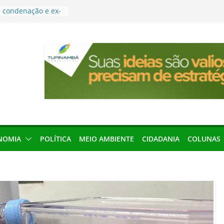
condenação e ex-
rea devolverá quase
res podem barrar
ições de 2026 no
leva Amazônia
terária em São
força discurso de
em defesa do
menageada por
NOMIA
POLÍTICA
MEIO AMBIENTE
CIDADANIA
COLUNAS
gridade pública