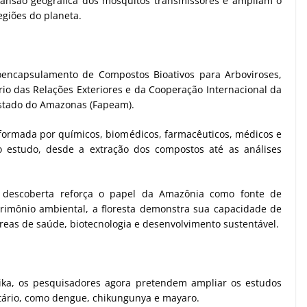
ansão geográfica dos mosquitos transmissores e ampliam o
egiões do planeta.
oencapsulamento de Compostos Bioativos para Arboviroses,
io das Relações Exteriores e da Cooperação Internacional da
Estado do Amazonas (Fapeam).
formada por químicos, biomédicos, farmacêuticos, médicos e
o estudo, desde a extração dos compostos até as análises
a descoberta reforça o papel da Amazônia como fonte de
rimônio ambiental, a floresta demonstra sua capacidade de
áreas de saúde, biotecnologia e desenvolvimento sustentável.
Zika, os pesquisadores agora pretendem ampliar os estudos
itário, como dengue, chikungunya e mayaro.