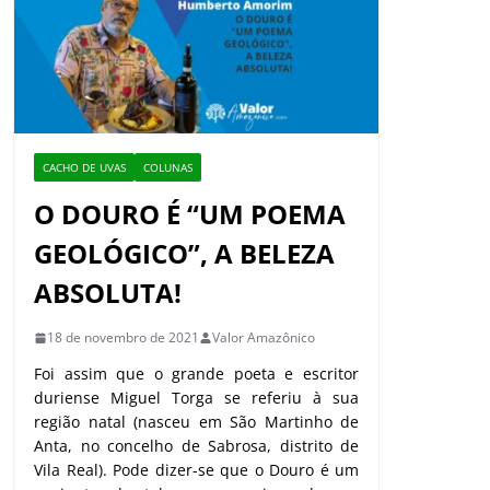
CACHO DE UVAS
COLUNAS
O DOURO É “UM POEMA
GEOLÓGICO”, A BELEZA
ABSOLUTA!
18 de novembro de 2021
Valor Amazônico
Foi assim que o grande poeta e escritor
duriense Miguel Torga se referiu à sua
região natal (nasceu em São Martinho de
Anta, no concelho de Sabrosa, distrito de
Vila Real). Pode dizer-se que o Douro é um