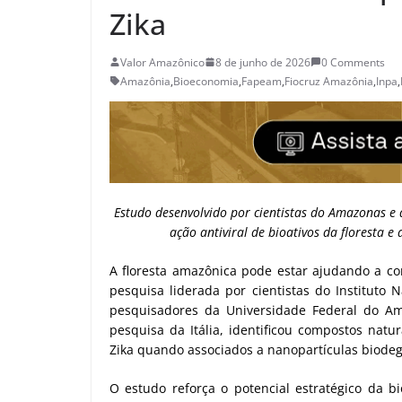
Zika
Valor Amazônico
8 de junho de 2026
0 Comments
Amazônia
,
Bioeconomia
,
Fapeam
,
Fiocruz Amazônia
,
Inpa
,
Estudo desenvolvido por cientistas do Amazonas e d
ação antiviral de bioativos da floresta 
A floresta amazônica pode estar ajudando a co
pesquisa liderada por cientistas do Instituto
pesquisadores da Universidade Federal do Am
pesquisa da Itália, identificou compostos natu
Zika quando associados a nanopartículas biodeg
O estudo reforça o potencial estratégico da 