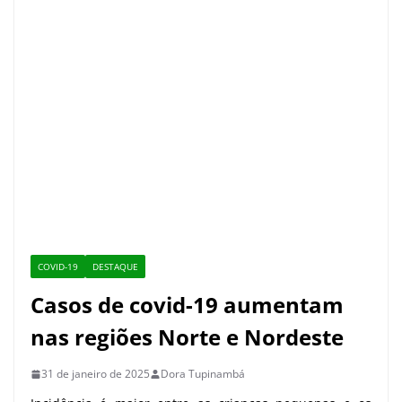
Casos de covid-19 aumentam
nas regiões Norte e Nordeste
31 de janeiro de 2025
Dora Tupinambá
Incidência é maior entre as crianças pequenas e os
idosos Pelo menos 287 pessoas morreram por Síndrome
Respiratória Aguda Grave
Manauara tem à disposição 75
pontos de vacinação contra covid-19
nesta semana
8 de maio de 2023
Amazonas inicia aplicação de vacina
bivalente contra a covid-19 a partir
desta quarta-feira
15 de fevereiro de 2023