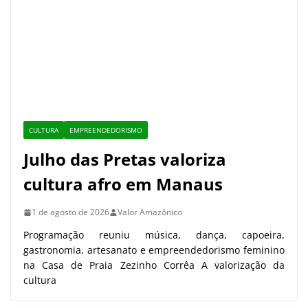
CULTURA
EMPREENDEDORISMO
Julho das Pretas valoriza
cultura afro em Manaus
1 de agosto de 2026
Valor Amazônico
Programação reuniu música, dança, capoeira,
gastronomia, artesanato e empreendedorismo feminino
na Casa de Praia Zezinho Corrêa A valorização da
cultura
Arraial da economia criativa leva
cultura, gastronomia e
empreendedorismo à Ponta Negra
18 de maio de 2026
Artesanato indígena ganha força