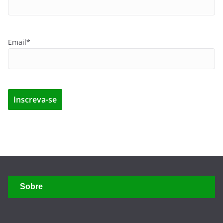
Sobre
O Portal Valor Amazônico é um espaço dedicado à Economia
da Amazônia. Acreditamos nos valor amazônico como modelo
de negócio sustentável, agregador de riqueza para os
amazônidas, com oportunidades de negócios em escala
mundial, em consonância com os limites do meio ambiente.