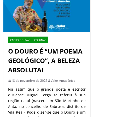
CACHO DE UVAS
COLUNAS
O DOURO É “UM POEMA
GEOLÓGICO”, A BELEZA
ABSOLUTA!
18 de novembro de 2021
Valor Amazônico
Foi assim que o grande poeta e escritor
duriense Miguel Torga se referiu à sua
região natal (nasceu em São Martinho de
Anta, no concelho de Sabrosa, distrito de
Vila Real). Pode dizer-se que o Douro é um