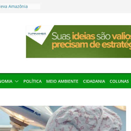
leva Amazônia
terária em São
articipação
mento de 2027
local impróprio
 fogo no Cemitério
anha protagonismo
 2026
res podem barrar
ições de 2026 no
NOMIA
POLÍTICA
MEIO AMBIENTE
CIDADANIA
COLUNAS