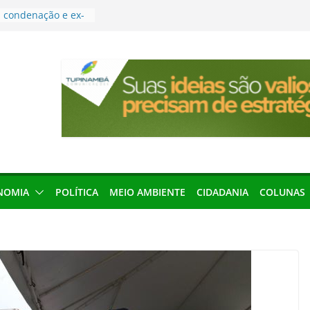
condenação e ex-
rea devolverá quase
res podem barrar
ições de 2026 no
leva Amazônia
terária em São
força discurso de
em defesa do
menageada por
NOMIA
POLÍTICA
MEIO AMBIENTE
CIDADANIA
COLUNAS
gridade pública