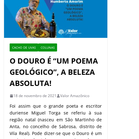
CACHO DE UVAS
COLUNAS
O DOURO É “UM POEMA
GEOLÓGICO”, A BELEZA
ABSOLUTA!
18 de novembro de 2021
Valor Amazônico
Foi assim que o grande poeta e escritor
duriense Miguel Torga se referiu à sua
região natal (nasceu em São Martinho de
Anta, no concelho de Sabrosa, distrito de
Vila Real). Pode dizer-se que o Douro é um