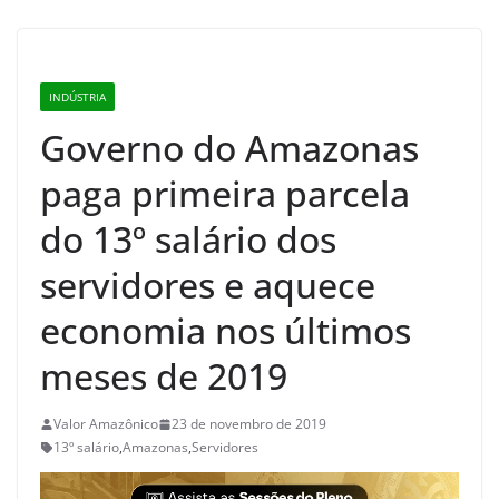
INDÚSTRIA
Governo do Amazonas
paga primeira parcela
do 13º salário dos
servidores e aquece
economia nos últimos
meses de 2019
Valor Amazônico
23 de novembro de 2019
13º salário
,
Amazonas
,
Servidores