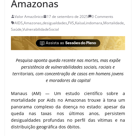
Amazonas
Valor Amazônico
17 de setembro de 2025
0 Comments
AIDS
,
Amazonas
,
desigualdades
,
FVS
,
KaísaLindomara
,
Mortalidade
,
Saúde
,
VulnerabilidadeSocial
Pesquisa aponta queda recente nas mortes, mas expõe
persistência de vulnerabilidades sociais, raciais e
territoriais, com concentração de casos em homens jovens
e moradores da capital
Manaus (AM) — Um estudo científico sobre a
mortalidade por Aids no Amazonas trouxe à tona um
panorama complexo da doença no estado: apesar da
queda nas taxas nos últimos anos, persistem
desigualdades profundas no perfil das vítimas e na
distribuição geográfica dos óbitos.