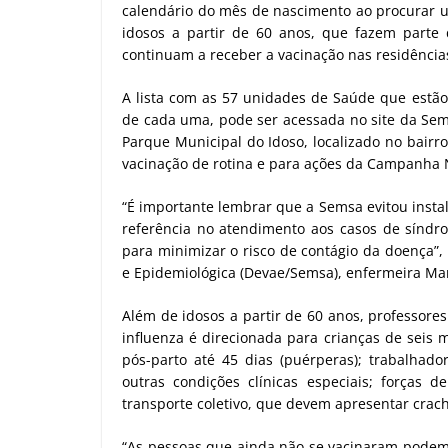
calendário do mês de nascimento ao procurar u
idosos a partir de 60 anos, que fazem parte 
continuam a receber a vacinação nas residências
A lista com as 57 unidades de Saúde que estão 
de cada uma, pode ser acessada no site da S
Parque Municipal do Idoso, localizado no bairr
vacinação de rotina e para ações da Campanha N
“É importante lembrar que a Semsa evitou inst
referência no atendimento aos casos de síndr
para minimizar o risco de contágio da doença”,
e Epidemiológica (Devae/Semsa), enfermeira Mari
Além de idosos a partir de 60 anos, professore
influenza é direcionada para crianças de seis 
pós-parto até 45 dias (puérperas); trabalhado
outras condições clínicas especiais; forças 
transporte coletivo, que devem apresentar crach
“As pessoas que ainda não se vacinaram podem