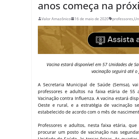
anos começa na próx
Valor Amazônico
16 de maio de 2020
professores
,
Un
Vacina estará disponível em 57 Unidades de Saúd
vacinação seguirá até o
A Secretaria Municipal de Saúde (Semsa), vai
professores e adultos na faixa etária de 5
Vacinação contra Influenza. A vacina estará dis
Oeste e rural, e a estratégia de vacinação 
estabelecido de acordo com o mês de nascimento
Professores e adultos, nesta faixa etária, q
procurar um posto de vacinação nas segundas
Unidade de Saúde, às terças-feiras. As quarta