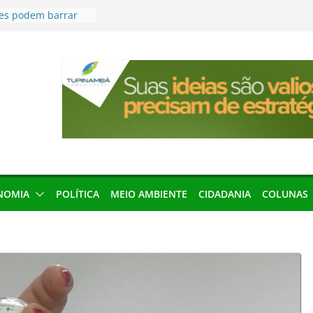
res podem barrar
ições de 2026 no
leva Amazônia
terária em São
articipação
mento de 2027
local impróprio
 fogo no Cemitério
anha protagonismo
 2026
NOMIA
POLÍTICA
MEIO AMBIENTE
CIDADANIA
COLUNAS