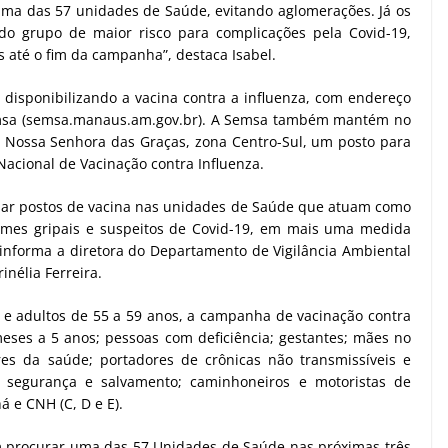
ma das 57 unidades de Saúde, evitando aglomerações. Já os
do grupo de maior risco para complicações pela Covid-19,
 até o fim da campanha”, destaca Isabel.
disponibilizando a vacina contra a influenza, com endereço
emsa (semsa.manaus.am.gov.br). A Semsa também mantém no
o Nossa Senhora das Graças, zona Centro-Sul, um posto para
acional de Vacinação contra Influenza.
alar postos de vacina nas unidades de Saúde que atuam como
omes gripais e suspeitos de Covid-19, em mais uma medida
 informa a diretora do Departamento de Vigilância Ambiental
nélia Ferreira.
s e adultos de 55 a 59 anos, a campanha de vacinação contra
meses a 5 anos; pessoas com deficiência; gestantes; mães no
res da saúde; portadores de crônicas não transmissíveis e
de segurança e salvamento; caminhoneiros e motoristas de
á e CNH (C, D e E).
 procurar uma das 57 Unidades de Saúde nas próximas três