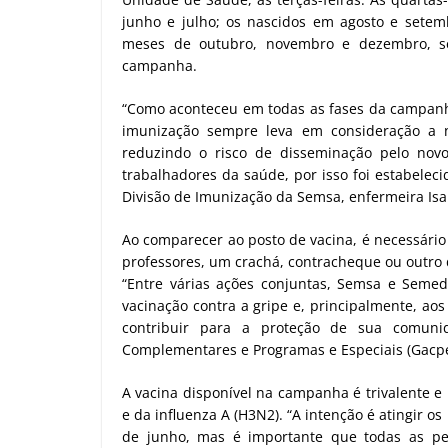
junho e julho; os nascidos em agosto e setem
meses de outubro, novembro e dezembro, se 
campanha.
“Como aconteceu em todas as fases da campanha 
imunização sempre leva em consideração a n
reduzindo o risco de disseminação pelo novo
trabalhadores da saúde, por isso foi estabelec
Divisão de Imunização da Semsa, enfermeira Is
Ao comparecer ao posto de vacina, é necessário
professores, um crachá, contracheque ou outro 
“Entre várias ações conjuntas, Semsa e Seme
vacinação contra a gripe e, principalmente, aos
contribuir para a proteção de sua comunida
Complementares e Programas e Especiais (Gacpe
A vacina disponível na campanha é trivalente e 
e da influenza A (H3N2). “A intenção é atingir os
de junho, mas é importante que todas as pe