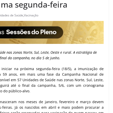
ima segunda-feira
idades de Saúde
,
Vacinação
e nas zonas Norte, Sul, Leste, Oeste e rural. A estratégia de
 final da campanha, no dia 5 de junho.
 iniciar na próxima segunda-feira (18/5), a imunização de
5 a 59 anos, em mais uma fase da Campanha Nacional de
ponível em 57 Unidades de Saúde nas zonas Norte, Sul, Leste,
seguirá até o final da campanha, 5/6, com um cronograma
 do público-alvo.
ue nasceram nos meses de janeiro, fevereiro e março devem
-feiras. Já os nascidos em abril e maio podem procurar a
s-feiras serão reservadas para vacinação de quem nasceu em