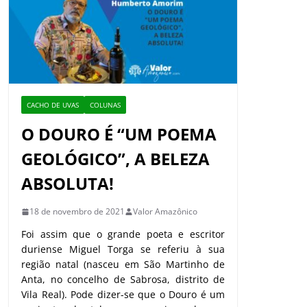
CACHO DE UVAS
COLUNAS
O DOURO É “UM POEMA
GEOLÓGICO”, A BELEZA
ABSOLUTA!
18 de novembro de 2021
Valor Amazônico
Foi assim que o grande poeta e escritor
duriense Miguel Torga se referiu à sua
região natal (nasceu em São Martinho de
Anta, no concelho de Sabrosa, distrito de
Vila Real). Pode dizer-se que o Douro é um