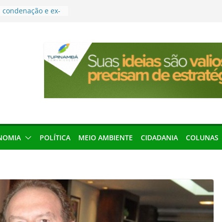
condenação e ex-
rea devolverá quase
res podem barrar
ições de 2026 no
leva Amazônia
terária em São
força discurso de
em defesa do
menageada por
NOMIA
POLÍTICA
MEIO AMBIENTE
CIDADANIA
COLUNAS
gridade pública