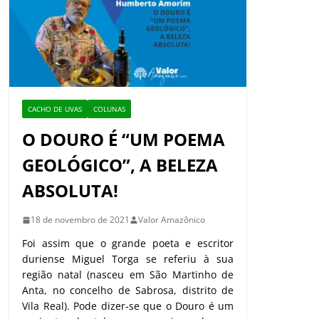
CACHO DE UVAS
COLUNAS
O DOURO É “UM POEMA
GEOLÓGICO”, A BELEZA
ABSOLUTA!
18 de novembro de 2021
Valor Amazônico
Foi assim que o grande poeta e escritor
duriense Miguel Torga se referiu à sua
região natal (nasceu em São Martinho de
Anta, no concelho de Sabrosa, distrito de
Vila Real). Pode dizer-se que o Douro é um