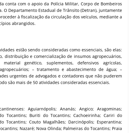
a conta com o apoio da Polícia Militar, Corpo de Bombeiros
ca. O Departamento Estadual de Trânsito (Detran), juntamente
roceder à fiscalização da circulação dos veículos, mediante a
cípios abrangidos.
ividades estão sendo consideradas como essenciais, são elas:
, distribuição e comercialização de insumos agropecuários,
material genético, suplementos, defensivos agrícolas,
 agropecuários; – tratamento e abastecimento de água; –
vidades urgentes de advogados e contadores que não puderem
odo são mais de 50 atividades consideradas essenciais.
ntinenses: Aguiarnópolis; Ananás; Angico; Aragominas;
do Tocantins; Buriti do Tocantins; Cachoeirinha; Cariri do
do Tocantins; Couto Magalhães; Darcinópolis; Esperantina;
Tocantins; Nazaré; Nova Olinda; Palmeiras do Tocantins; Praia