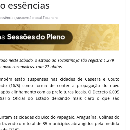
ão essências
 essências
,
suspensão total
,
Tocantins
ado neste sábado, o estado do Tocantins já são registra 1.279
 novo coronavírus, com 27 óbitos.
também estão suspensas nas cidades de Caseara e Couto
bado (16/5) como forma de conter a propagação do novo
 após alinhamento com as prefeituras locais. O Decreto 6.095
iário Oficial do Estado deixando mais claro o que são
untam as cidades do Bico do Papagaio, Araguaína, Colinas do
perfazendo um total de 35 municípios abrangidos pela medida
ado (23/5).