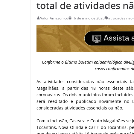
total de atividades n
Valor Amazônico
16 de maio de 2020
atividades não
Conforme o último boletim epidemiológico divulg
casos confirmados do
As atividades consideradas não essenciais 
Magalhães, a partir das 18 horas deste sá
coronavírus. Os dois municípios foram incluídos
será reeditado e publicado novamente no D
consideradas atividades essenciais ou não.
Com a inclusão, Caseara e Couto Magalhães se j
Tocantins, Nova Olinda e Cariri do Tocantins, 
que deve vigorar até às 18 horas do próximo sáb