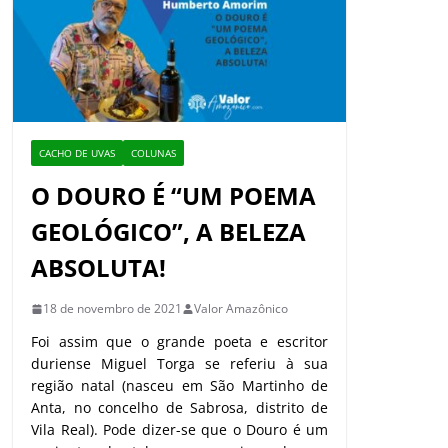
CACHO DE UVAS
COLUNAS
O DOURO É “UM POEMA
GEOLÓGICO”, A BELEZA
ABSOLUTA!
18 de novembro de 2021
Valor Amazônico
Foi assim que o grande poeta e escritor
duriense Miguel Torga se referiu à sua
região natal (nasceu em São Martinho de
Anta, no concelho de Sabrosa, distrito de
Vila Real). Pode dizer-se que o Douro é um