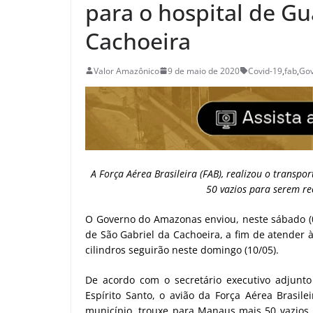
para o hospital de Gu
Cachoeira
Valor Amazônico
9 de maio de 2020
Covid-19
,
fab
,
Gov
A Força Aérea Brasileira (FAB), realizou o transp
50 vazios para serem re
O Governo do Amazonas enviou, neste sábado (09
de São Gabriel da Cachoeira, a fim de atender
cilindros seguirão neste domingo (10/05).
De acordo com o secretário executivo adjunto d
Espírito Santo, o avião da Força Aérea Brasile
município, trouxe para Manaus mais 50 vazios