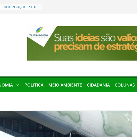
condenação e ex-
rea devolverá quase
res podem barrar
ições de 2026 no
leva Amazônia
terária em São
força discurso de
em defesa do
menageada por
NOMIA
POLÍTICA
MEIO AMBIENTE
CIDADANIA
COLUNAS
gridade pública