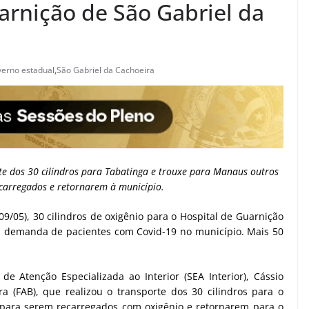
arnição de São Gabriel da
erno estadual
,
São Gabriel da Cachoeira
orte dos 30 cilindros para Tabatinga e trouxe para Manaus outros
carregados e retornarem à município.
/05), 30 cilindros de oxigênio para o Hospital de Guarnição
 à demanda de pacientes com Covid-19 no município. Mais 50
e Atenção Especializada ao Interior (SEA Interior), Cássio
ira (FAB), que realizou o transporte dos 30 cilindros para o
 para serem recarregados com oxigênio e retornarem para o