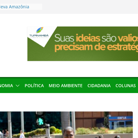
res podem barrar
ições de 2026 no
leva Amazônia
terária em São
articipação
mento de 2027
local impróprio
 fogo no Cemitério
anha protagonismo
 2026
NOMIA
POLÍTICA
MEIO AMBIENTE
CIDADANIA
COLUNAS