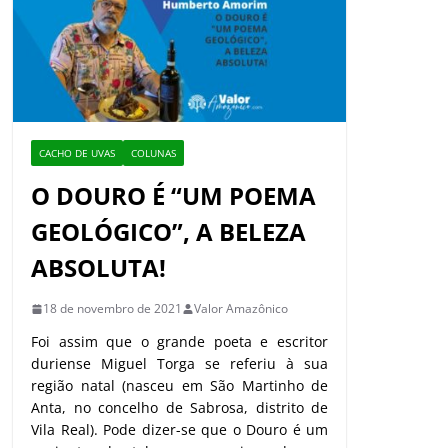
CACHO DE UVAS
COLUNAS
O DOURO É “UM POEMA
GEOLÓGICO”, A BELEZA
ABSOLUTA!
18 de novembro de 2021
Valor Amazônico
Foi assim que o grande poeta e escritor
duriense Miguel Torga se referiu à sua
região natal (nasceu em São Martinho de
Anta, no concelho de Sabrosa, distrito de
Vila Real). Pode dizer-se que o Douro é um