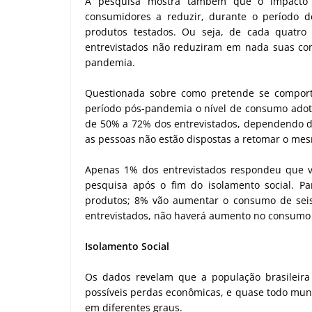
A pesquisa mostra também que o impacto
consumidores a reduzir, durante o período 
produtos testados. Ou seja, de cada quatro 
entrevistados não reduziram em nada suas co
pandemia.
Questionada sobre como pretende se comporta
período pós-pandemia o nível de consumo adot
de 50% a 72% dos entrevistados, dependendo do
as pessoas não estão dispostas a retomar o m
Apenas 1% dos entrevistados respondeu que v
pesquisa após o fim do isolamento social. 
produtos; 8% vão aumentar o consumo de seis
entrevistados, não haverá aumento no consumo
Isolamento Social
Os dados revelam que a população brasileira 
possíveis perdas econômicas, e quase todo mun
em diferentes graus.