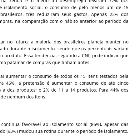
 na renda e o medo do desemprego levaram 77% dos
de isolamento social, o consumo de pelo menos um de 15
brasileiros, três reduziram seus gastos. Apenas 23% dos
mpras, na comparação com o hábito anterior ao período da
r no futuro, a maioria dos brasileiros planeja manter no
ado durante o isolamento, sendo que os percentuais variam
 produto. Essa tendência, segundo a CNI, pode indicar que
esmo patamar de compras que tinham antes.
ai aumentar o consumo de todos os 15 itens testados pela
Para 46%, a pretensão é aumentar o consumo de até cinco
 a dez produtos; e 2% de 11 a 14 produtos. Para 44% dos
 de nenhum dos itens.
continua favorável ao isolamento social (86%), apesar das
do (93%) mudou sua rotina durante o período de isolamento,