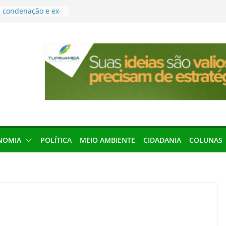
condenação e ex-
rea devolverá quase
res podem barrar
ições de 2026 no
leva Amazônia
terária em São
força discurso de
em defesa do
menageada por
NOMIA
POLÍTICA
MEIO AMBIENTE
CIDADANIA
COLUNAS
gridade pública