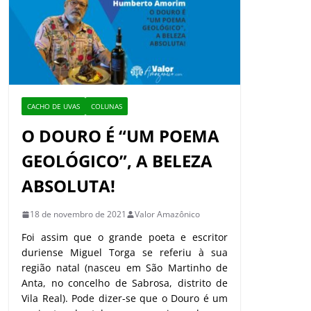
CACHO DE UVAS
COLUNAS
O DOURO É “UM POEMA
GEOLÓGICO”, A BELEZA
ABSOLUTA!
18 de novembro de 2021
Valor Amazônico
Foi assim que o grande poeta e escritor
duriense Miguel Torga se referiu à sua
região natal (nasceu em São Martinho de
Anta, no concelho de Sabrosa, distrito de
Vila Real). Pode dizer-se que o Douro é um