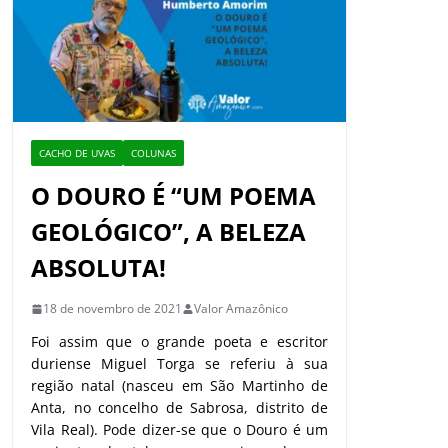
CACHO DE UVAS
COLUNAS
O DOURO É “UM POEMA
GEOLÓGICO”, A BELEZA
ABSOLUTA!
18 de novembro de 2021
Valor Amazônico
Foi assim que o grande poeta e escritor
duriense Miguel Torga se referiu à sua
região natal (nasceu em São Martinho de
Anta, no concelho de Sabrosa, distrito de
Vila Real). Pode dizer-se que o Douro é um