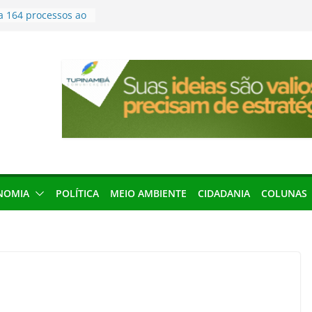
200 vagas para
ta em controle
a 164 processos ao
ão desta terça-
menageada por
gridade pública
condenação e ex-
rea devolverá quase
seleção para
ica e contábil do
NOMIA
POLÍTICA
MEIO AMBIENTE
CIDADANIA
COLUNAS