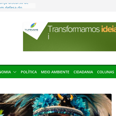
força discurso de
em defesa do
menageada por
gridade pública
condenação e ex-
rea devolverá quase
res podem barrar
ições de 2026 no
leva Amazônia
terária em São
NOMIA
POLÍTICA
MEIO AMBIENTE
CIDADANIA
COLUNAS