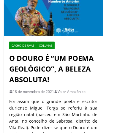
CACHO DE UVAS
COLUNAS
O DOURO É “UM POEMA
GEOLÓGICO”, A BELEZA
ABSOLUTA!
18 de novembro de 2021
Valor Amazônico
Foi assim que o grande poeta e escritor
duriense Miguel Torga se referiu à sua
região natal (nasceu em São Martinho de
Anta, no concelho de Sabrosa, distrito de
Vila Real). Pode dizer-se que o Douro é um